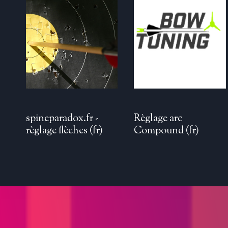
spineparadox.fr -
Règlage arc
règlage flèches (fr)
Compound (fr)