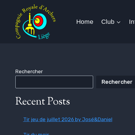
Aller
au
contenu
Home
Club
I
Rechercher
Rechercher
Recent Posts
Tir jeu de juillet 2026 by José&Daniel
Tir du mois