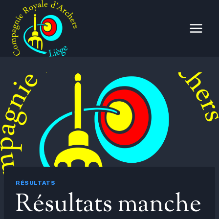
Aller
au
contenu
RÉSULTATS
Résultats manche