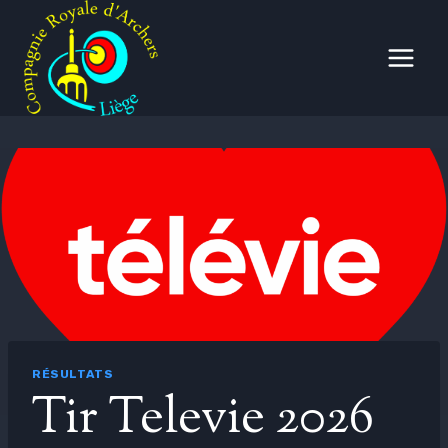
Aller
au
contenu
RÉSULTATS
Tir Televie 2026